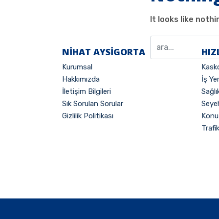
It looks like not
NİHAT AYSIGORTA
HIZ
Kurumsal
Kasko
Hakkımızda
İş Ye
İletişim Bilgileri
Sağlı
Sık Sorulan Sorular
Seyeh
Gizlilik Politikası
Konut
Trafi