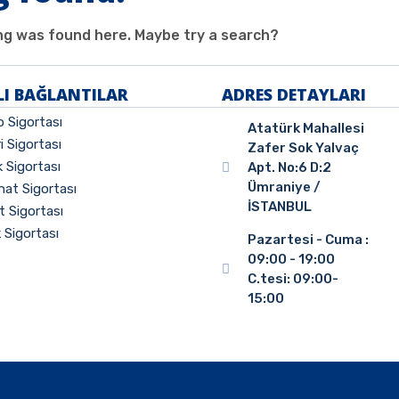
hing was found here. Maybe try a search?
LI BAĞLANTILAR
ADRES DETAYLARI
 Sigortası
Atatürk Mahallesi
ri Sigortası
Zafer Sok Yalvaç
k Sigortası
Apt. No:6 D:2
Ümraniye /
at Sigortası
İSTANBUL
 Sigortası
k Sigortası
Pazartesi - Cuma :
09:00 - 19:00
C.tesi: 09:00-
15:00