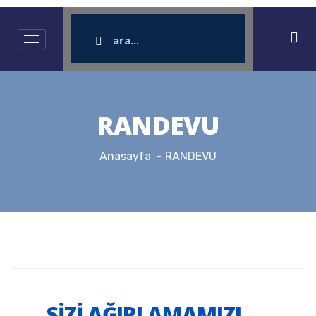
RANDEVU
Anasayfa
RANDEVU
SİZİ AĞIRLAMAMIZI